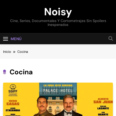
Saltar
Noisy
al
contenido
Cine, Series, Documentales Y Cortometrajes Sin Spoilers
Inesperados
MENÚ
Inicio
Cocina
Cocina