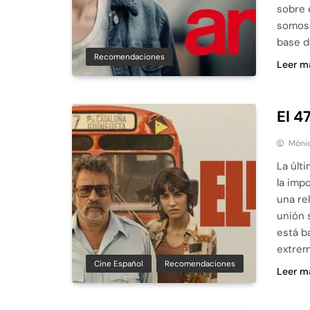
sobre 
somos 
base d
Recomendaciones
Leer m
El 4
Móni
La últ
la imp
una re
unión 
está b
extrem
Cine Español
Recomendaciones
Leer m