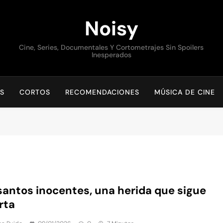
Noisy
Cine, Series, Documentales Y Cortometrajes Sin Spoilers
Inesperados
S
CORTOS
RECOMENDACIONES
MÚSICA DE CINE
santos inocentes, una herida que sigue
rta