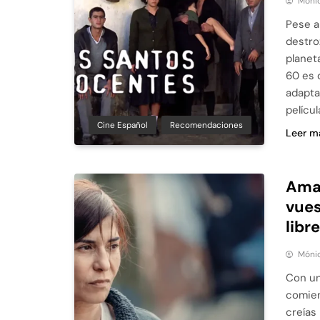
Móni
Pese a
destro
planet
60 es 
adapta
películ
Cine Español
Recomendaciones
Leer m
Amal
vues
libr
Móni
Con un
comien
creías