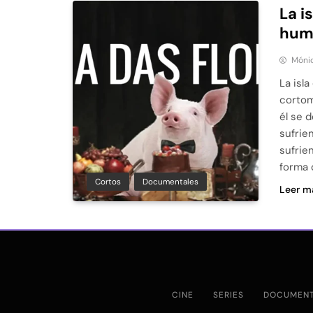
La i
hum
Móni
La isla
cortom
él se 
sufrie
sufrie
forma 
Cortos
Documentales
Leer m
CINE
SERIES
DOCUMENT