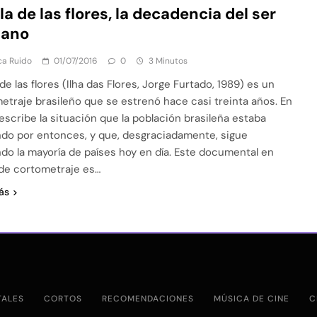
sla de las flores, la decadencia del ser
ano
ca Ruido
01/07/2016
0
3 Minutos
 de las flores (Ilha das Flores, Jorge Furtado, 1989) es un
etraje brasileño que se estrenó hace casi treinta años. En
describe la situación que la población brasileña estaba
ndo por entonces, y que, desgraciadamente, sigue
ndo la mayoría de países hoy en día. Este documental en
de cortometraje es…
ás
ALES
CORTOS
RECOMENDACIONES
MÚSICA DE CINE
C