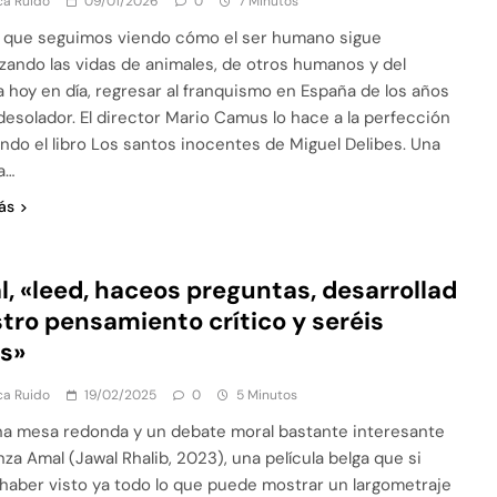
ca Ruido
09/01/2026
0
7 Minutos
 que seguimos viendo cómo el ser humano sigue
zando las vidas de animales, de otros humanos y del
a hoy en día, regresar al franquismo en España de los años
desolador. El director Mario Camus lo hace a la perfección
ndo el libro Los santos inocentes de Miguel Delibes. Una
a…
ás
, «leed, haceos preguntas, desarrollad
tro pensamiento crítico y seréis
es»
ca Ruido
19/02/2025
0
5 Minutos
a mesa redonda y un debate moral bastante interesante
za Amal (Jawal Rhalib, 2023), una película belga que si
 haber visto ya todo lo que puede mostrar un largometraje