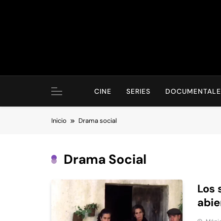
Saltar
al
contenido
CINE
SERIES
DOCUMENTALE
Inicio
Drama social
Drama Social
Los 
abie