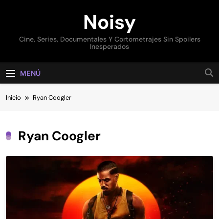
Saltar
Noisy
al
contenido
Cine, Series, Documentales Y Cortometrajes Sin Spoilers
Inesperados
MENÚ
Inicio
Ryan Coogler
Ryan Coogler