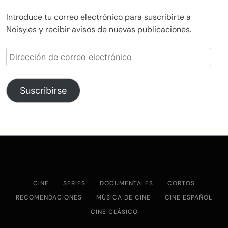
Introduce tu correo electrónico para suscribirte a
Noisy.es y recibir avisos de nuevas publicaciones.
Dirección
de
correo
electrónico
Suscribirse
CINE
SERIES
DOCUMENTALES
CORTOS
RECOMENDACIONES
MÚSICA DE CINE
CINE ESPAÑOL
CINE CLÁSICO