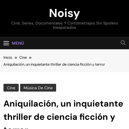
Saltar
Noisy
al
contenido
Cine, Series, Documentales Y Cortometrajes Sin Spoilers
Inesperados
MENÚ
Inicio
Cine
Aniquilación, un inquietante thriller de ciencia ficción y terror
Cine
Música De Cine
Aniquilación, un inquietante
thriller de ciencia ficción y