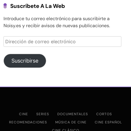
Suscríbete A La Web
Introduce tu correo electrónico para suscribirte a
Noisy.es y recibir avisos de nuevas publicaciones.
Dirección
de
correo
electrónico
Suscribirse
CINE
SERIES
DOCUMENTALES
CORTOS
RECOMENDACIONES
MÚSICA DE CINE
CINE ESPAÑOL
CINE CLÁSICO