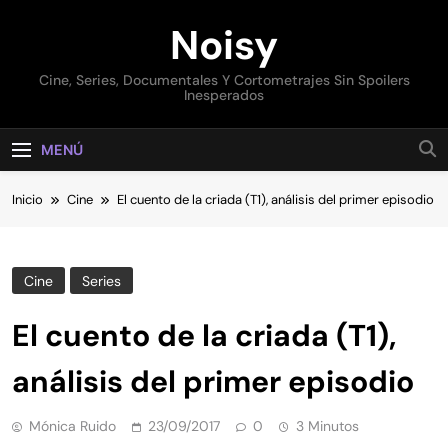
Saltar
Noisy
al
contenido
Cine, Series, Documentales Y Cortometrajes Sin Spoilers
Inesperados
MENÚ
Inicio
Cine
El cuento de la criada (T1), análisis del primer episodio
Cine
Series
El cuento de la criada (T1),
análisis del primer episodio
Mónica Ruido
23/09/2017
0
3 Minutos