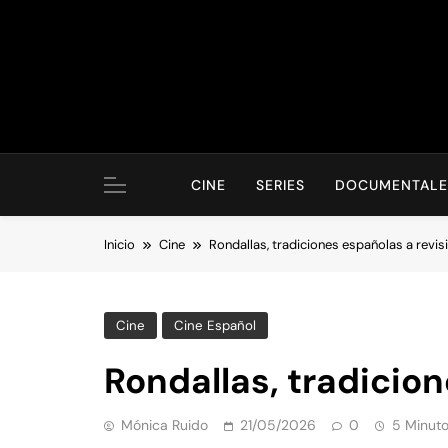
Saltar
al
contenido
CINE
SERIES
DOCUMENTALE
Inicio
Cine
Rondallas, tradiciones españolas a revis
Cine
Cine Español
Rondallas, tradicion
Mónica Ruido
21/05/2026
0
5 Minut