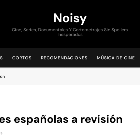
Noisy
Cine, Series, Documentales Y Cortometrajes Sin Spoilers
Inesperados
S
CORTOS
RECOMENDACIONES
MÚSICA DE CINE
ión
es españolas a revisión
os