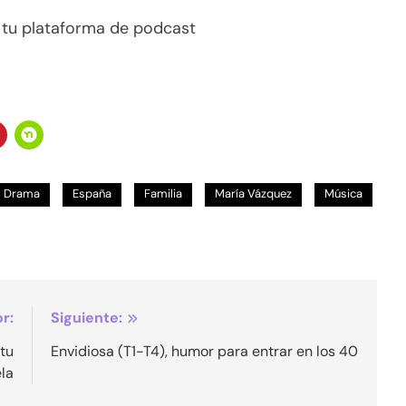
n tu plataforma de podcast
Drama
España
Familia
María Vázquez
Música
r:
Siguiente:
 tu
Envidiosa (T1-T4), humor para entrar en los 40
la