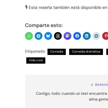
🎙️ Esta reseña también está disponible e
Comparte esto:
Etiquetado:
Comedia
Comedia dramática
Vida rural
Navegación
Anterio
de
Contigo, todo; cuando un test encuentra
alma geme
entradas