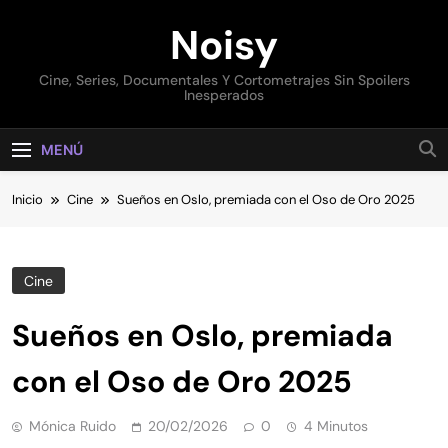
Saltar
Noisy
al
contenido
Cine, Series, Documentales Y Cortometrajes Sin Spoilers
Inesperados
MENÚ
Inicio
Cine
Sueños en Oslo, premiada con el Oso de Oro 2025
Cine
Sueños en Oslo, premiada
con el Oso de Oro 2025
Mónica Ruido
20/02/2026
0
4 Minutos