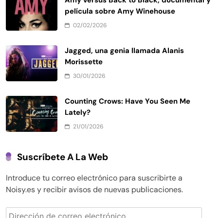
Amy versus Back to Black, documental y
película sobre Amy Winehouse
02/02/2026
Jagged, una genia llamada Alanis
Morissette
30/01/2026
Counting Crows: Have You Seen Me
Lately?
21/01/2026
Suscríbete A La Web
Introduce tu correo electrónico para suscribirte a
Noisy.es y recibir avisos de nuevas publicaciones.
Dirección