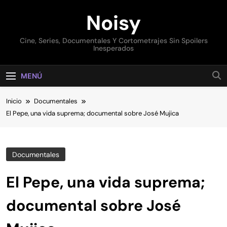
Saltar
Noisy
al
contenido
Cine, Series, Documentales Y Cortometrajes Sin Spoilers
Inesperados
MENÚ
Inicio
Documentales
El Pepe, una vida suprema; documental sobre José Mujica
Documentales
El Pepe, una vida suprema;
documental sobre José