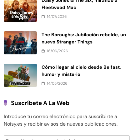
Daisy Jones & The Six, mirando a
Fleetwood Mac
14/07/2026
The Boroughs: Jubilación rebelde, un
nuevo Stranger Things
16/06/2026
Cómo llegar al cielo desde Belfast,
humor y misterio
14/05/2026
Suscríbete A La Web
Introduce tu correo electrónico para suscribirte a
Noisy.es y recibir avisos de nuevas publicaciones.
Dirección