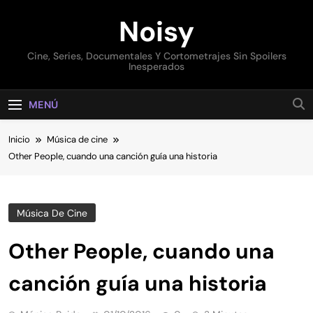
Saltar
Noisy
al
contenido
Cine, Series, Documentales Y Cortometrajes Sin Spoilers
Inesperados
MENÚ
Inicio
Música de cine
Other People, cuando una canción guía una historia
Música De Cine
Other People, cuando una
canción guía una historia