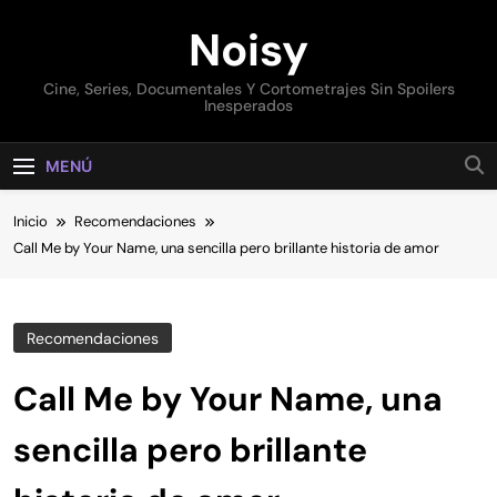
Saltar
Noisy
al
contenido
Cine, Series, Documentales Y Cortometrajes Sin Spoilers
Inesperados
MENÚ
Inicio
Recomendaciones
Call Me by Your Name, una sencilla pero brillante historia de amor
Recomendaciones
Call Me by Your Name, una
sencilla pero brillante