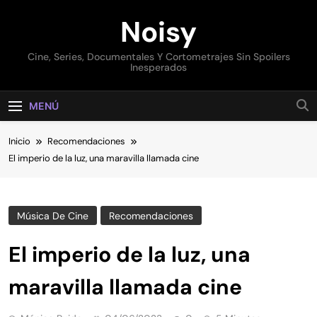
Saltar
Noisy
al
contenido
Cine, Series, Documentales Y Cortometrajes Sin Spoilers
Inesperados
MENÚ
Inicio
Recomendaciones
El imperio de la luz, una maravilla llamada cine
Música De Cine
Recomendaciones
El imperio de la luz, una
maravilla llamada cine