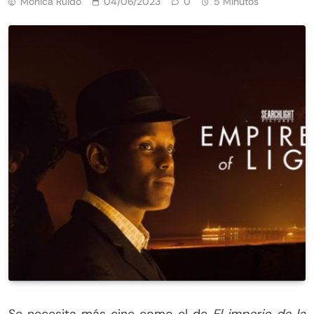
Mónica Ruido
04/06/2023
0
5 Minutos
Se necesita más cine como el de
El imperio de la