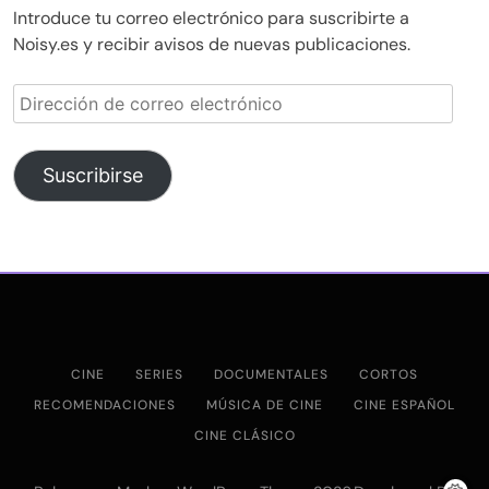
Introduce tu correo electrónico para suscribirte a
Noisy.es y recibir avisos de nuevas publicaciones.
Dirección
de
correo
electrónico
Suscribirse
CINE
SERIES
DOCUMENTALES
CORTOS
RECOMENDACIONES
MÚSICA DE CINE
CINE ESPAÑOL
CINE CLÁSICO