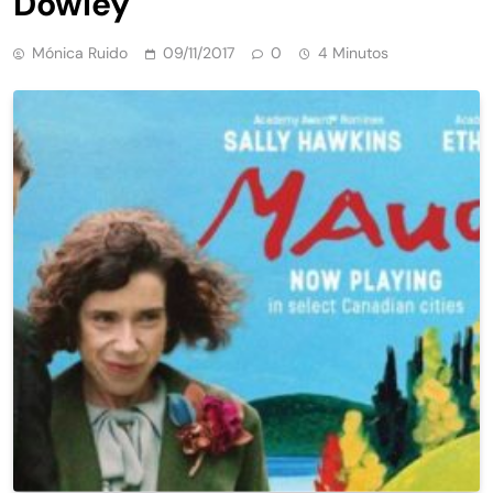
Dowley
Mónica Ruido
09/11/2017
0
4 Minutos