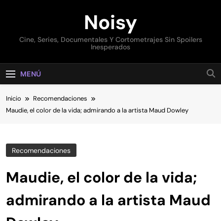
Saltar
Noisy
al
contenido
Cine, Series, Documentales Y Cortometrajes Sin Spoilers
Inesperados
MENÚ
Inicio
Recomendaciones
Maudie, el color de la vida; admirando a la artista Maud Dowley
Recomendaciones
Maudie, el color de la vida;
admirando a la artista Maud