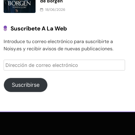
de Borgen
18/06/2026
Suscríbete A La Web
Introduce tu correo electrónico para suscribirte a
Noisy.es y recibir avisos de nuevas publicaciones.
Dirección
de
correo
electrónico
Suscribirse