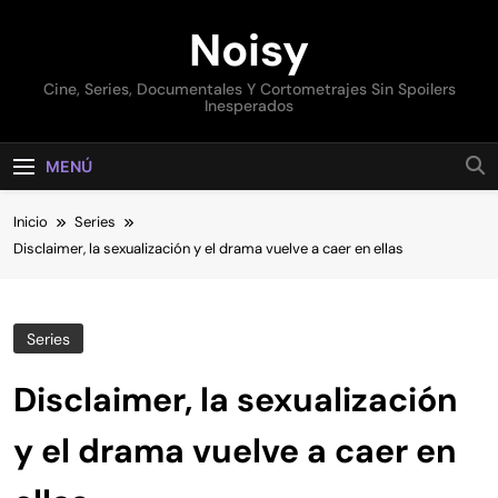
Saltar
Noisy
al
contenido
Cine, Series, Documentales Y Cortometrajes Sin Spoilers
Inesperados
MENÚ
Inicio
Series
Disclaimer, la sexualización y el drama vuelve a caer en ellas
Series
Disclaimer, la sexualización
y el drama vuelve a caer en