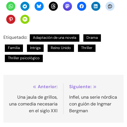
Etiquetado:
Adaptación de una novela
Drama
Familia
Intriga
Reino Unido
Thriller
Thriller psicológico
Navegación
Anterior:
Siguiente:
de
Una jaula de grillos,
Infiel, una serie nórdica
una comedia necesaria
con guión de Ingmar
entradas
en el siglo XXI
Bergman