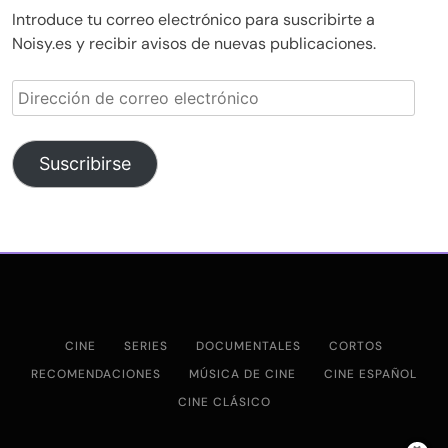
Introduce tu correo electrónico para suscribirte a
Noisy.es y recibir avisos de nuevas publicaciones.
Dirección
de
correo
electrónico
Suscribirse
CINE
SERIES
DOCUMENTALES
CORTOS
RECOMENDACIONES
MÚSICA DE CINE
CINE ESPAÑOL
CINE CLÁSICO