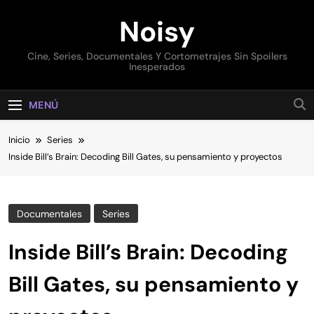
Saltar
Noisy
al
contenido
Cine, Series, Documentales Y Cortometrajes Sin Spoilers
Inesperados
MENÚ
Inicio
Series
Inside Bill’s Brain: Decoding Bill Gates, su pensamiento y proyectos
Documentales
Series
Inside Bill’s Brain: Decoding
Bill Gates, su pensamiento y