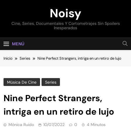
Saltar
Noisy
al
contenido
Cine, Series, Documentales Y Cortometrajes Sin Spoilers
Inesperados
MENÚ
Inicio
Series
Nine Perfect Strangers, intriga en un retiro de lujo
Música De Cine
Series
Nine Perfect Strangers,
intriga en un retiro de lujo
Mónica Ruido
10/07/2022
0
4 Minutos