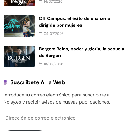
14/07/2026
Off Campus, el éxito de una serie
dirigida por mujeres
04/07/2026
Borgen: Reino, poder y gloria; la secuela
de Borgen
18/06/2026
Suscríbete A La Web
Introduce tu correo electrónico para suscribirte a
Noisy.es y recibir avisos de nuevas publicaciones.
Dirección
de
correo