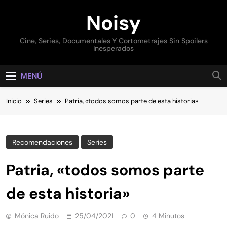
Saltar
Noisy
al
contenido
Cine, Series, Documentales Y Cortometrajes Sin Spoilers
Inesperados
MENÚ
Inicio
Series
Patria, «todos somos parte de esta historia»
Recomendaciones
Series
Patria, «todos somos parte
de esta historia»
Mónica Ruido
25/04/2021
0
4 Minutos