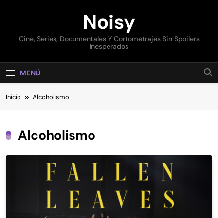
Saltar
Noisy
al
contenido
Cine, Series, Documentales Y Cortometrajes Sin Spoilers
Inesperados
MENÚ
Inicio
Alcoholismo
Alcoholismo