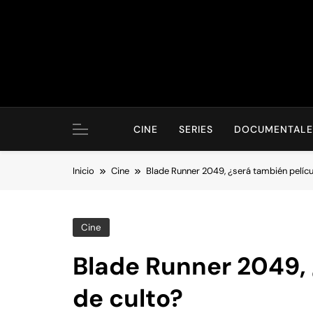
Saltar
al
contenido
CINE
SERIES
DOCUMENTALE
Inicio
Cine
Blade Runner 2049, ¿será también pelícu
Cine
Blade Runner 2049, 
de culto?