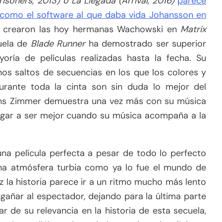
risoners, 2013) o La Llegada (Arrival, 2016)
parece
s como el software al que daba vida Johansson en
crearon las hoy hermanas Wachowski en
Matrix
cuela de
Blade Runner
ha demostrado ser superior
ría de películas realizadas hasta la fecha. Su
os saltos de secuencias en los que los colores y
urante toda la cinta son sin duda lo mejor del
ans Zimmer demuestra una vez más con su música
 llegar a ser mejor cuando su música acompaña a la
na película perfecta a pesar de todo lo perfecto
una atmósfera turbia como ya lo fue el mundo de
ez la historia parece ir a un ritmo mucho más lento
ngañar al espectador, dejando para la última parte
r de su relevancia en la historia de esta secuela,