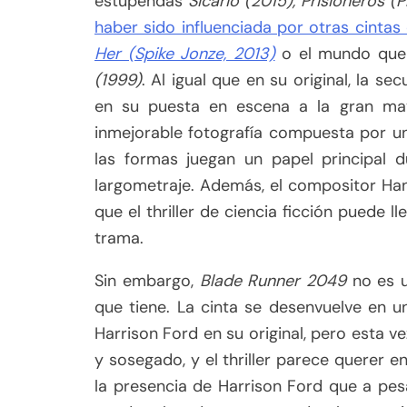
estupendas
Sicario (2015), Prisioneros (P
haber sido influenciada por otras cinta
Her (Spike Jonze, 2013)
o el mundo que 
(1999)
. Al igual que en su original, la se
en su puesta en escena a la gran mayo
inmejorable fotografía compuesta por un
las formas juegan un papel principal d
largometraje. Además, el compositor H
que el thriller de ciencia ficción puede
trama.
Sin embargo,
Blade Runner 2049
no es u
que tiene. La cinta se desenvuelve en 
Harrison Ford en su original, pero esta v
y sosegado, y el thriller parece querer e
la presencia de Harrison Ford que a pesa