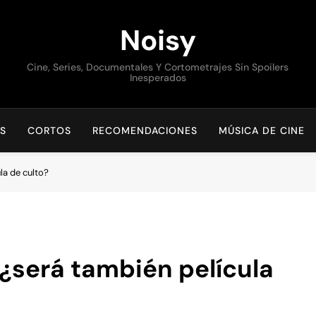
Noisy
Cine, Series, Documentales Y Cortometrajes Sin Spoilers
Inesperados
S
CORTOS
RECOMENDACIONES
MÚSICA DE CINE
la de culto?
¿será también película