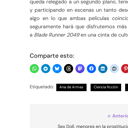
queda relegado a un segundo plano, teni
y participando en escenas un tanto desc
algo en lo que ambas películas coinci
seguramente hará que disfrutemos más 
a
Blade Runner 2049
en una cinta de cul
Comparte esto:
Etiquetado:
Ana de Armas
Ciencia ficción
Navegación
Anterio
de
Sex Doll, menores en la prostituc