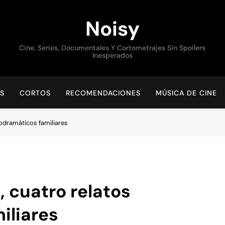
Noisy
Cine, Series, Documentales Y Cortometrajes Sin Spoilers
Inesperados
S
CORTOS
RECOMENDACIONES
MÚSICA DE CINE
odramáticos familiares
 cuatro relatos
iliares