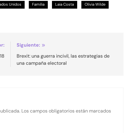
ados Unidos
Familia
Laia Costa
Olivia Wilde
r:
Siguiente:
018
Brexit: una guerra incivil, las estrategias de
una campaña electoral
publicada.
Los campos obligatorios están marcados