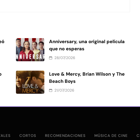
eó
Anniversary, una original película
que no esperas
28/07/2026
o
Love & Mercy, Brian Wilson y The
Beach Boys
21/07/2026
ALES
CORTOS
RECOMENDACIONES
MÚSICA DE CINE
C