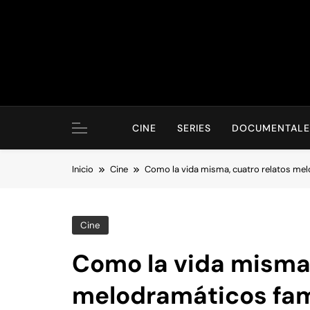
Saltar
al
contenido
CINE
SERIES
DOCUMENTALE
Inicio
Cine
Como la vida misma, cuatro relatos mel
Cine
Como la vida misma,
melodramáticos fam