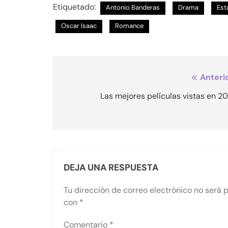
Etiquetado:
Antonio Banderas
Drama
Est
Oscar Isaac
Romance
Navegación
Anterio
de
Las mejores películas vistas en 2
entradas
DEJA UNA RESPUESTA
Tu dirección de correo electrónico no será 
con
*
Comentario
*