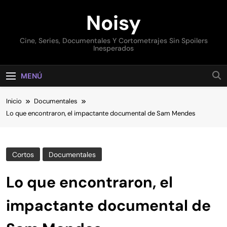
Saltar
Noisy
al
contenido
Cine, Series, Documentales Y Cortometrajes Sin Spoilers
Inesperados
MENÚ
Inicio
Documentales
Lo que encontraron, el impactante documental de Sam Mendes
Cortos
Documentales
Lo que encontraron, el
impactante documental de