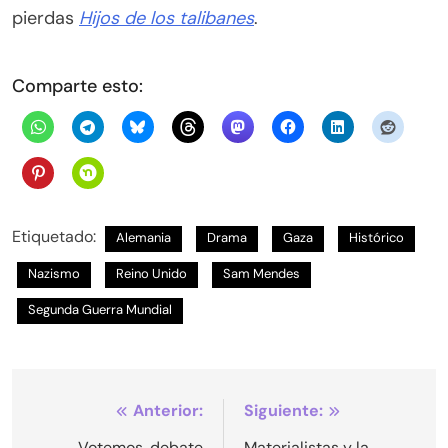
pierdas
Hijos de los talibanes
.
Comparte esto:
Etiquetado:
Alemania
Drama
Gaza
Histórico
Nazismo
Reino Unido
Sam Mendes
Segunda Guerra Mundial
Navegación
Anterior:
Siguiente:
Votemos, debate
Materialistas y la