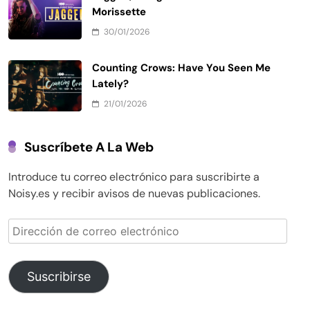
Morissette
30/01/2026
Counting Crows: Have You Seen Me
Lately?
21/01/2026
Suscríbete A La Web
Introduce tu correo electrónico para suscribirte a
Noisy.es y recibir avisos de nuevas publicaciones.
Dirección
de
correo
electrónico
Suscribirse