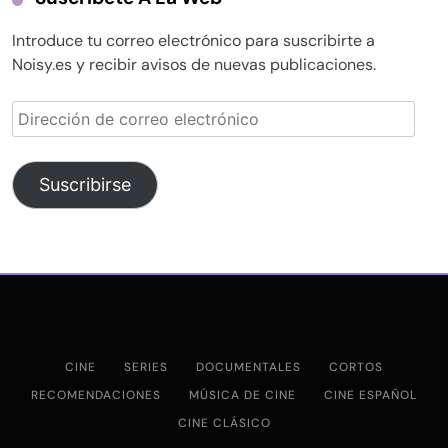
Introduce tu correo electrónico para suscribirte a
Noisy.es y recibir avisos de nuevas publicaciones.
Dirección
de
correo
electrónico
Suscribirse
CINE
SERIES
DOCUMENTALES
CORTOS
RECOMENDACIONES
MÚSICA DE CINE
CINE ESPAÑOL
CINE CLÁSICO