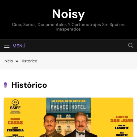
Saltar
Noisy
al
contenido
Cine, Series, Documentales Y Cortometrajes Sin Spoilers
Inesperados
MENÚ
Inicio
Histórico
Histórico