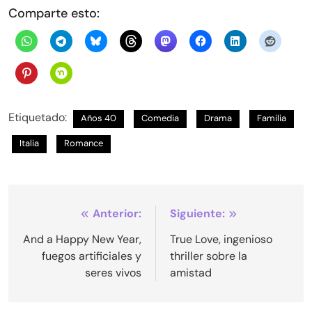
Comparte esto:
Etiquetado:
Años 40
Comedia
Drama
Familia
Italia
Romance
Navegación
Anterior:
Siguiente:
de
And a Happy New Year,
True Love, ingenioso
fuegos artificiales y
thriller sobre la
entradas
seres vivos
amistad