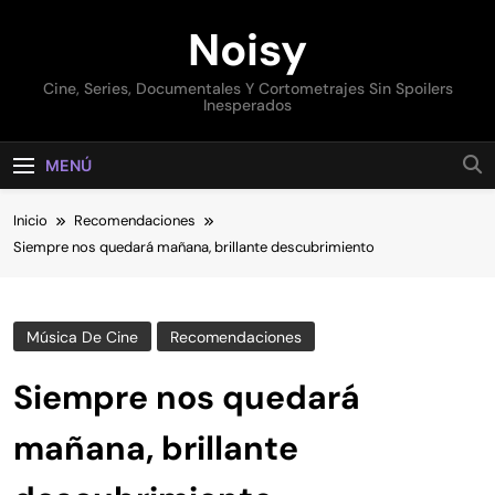
Saltar
Noisy
al
contenido
Cine, Series, Documentales Y Cortometrajes Sin Spoilers
Inesperados
MENÚ
Inicio
Recomendaciones
Siempre nos quedará mañana, brillante descubrimiento
Música De Cine
Recomendaciones
Siempre nos quedará
mañana, brillante