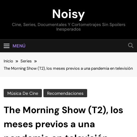
Saltar
Noisy
al
contenido
Cine, Series, Documentales Y Cortometrajes Sin Spoilers
Inesperados
MENÚ
Inicio
Series
The Morning Show (T2), los meses previos a una pandemia en televisión
Música De Cine
Recomendaciones
The Morning Show (T2), los
meses previos a una