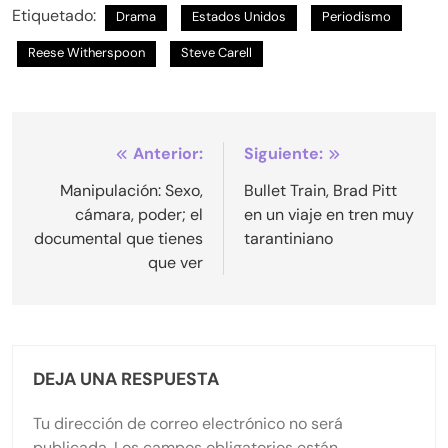
Etiquetado:
Drama
Estados Unidos
Periodismo
Reese Witherspoon
Steve Carell
Navegación
Anterior:
Siguiente:
de
Manipulación: Sexo,
Bullet Train, Brad Pitt
cámara, poder; el
en un viaje en tren muy
entradas
documental que tienes
tarantiniano
que ver
DEJA UNA RESPUESTA
Tu dirección de correo electrónico no será
publicada.
Los campos obligatorios están