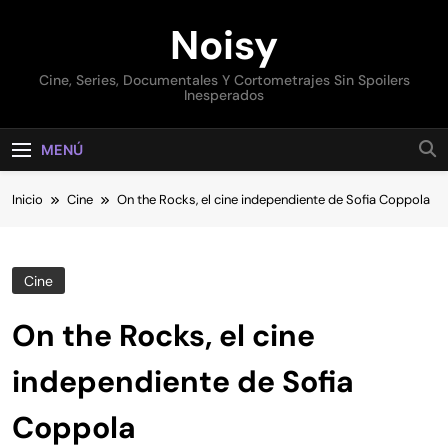
Saltar
Noisy
al
contenido
Cine, Series, Documentales Y Cortometrajes Sin Spoilers
Inesperados
MENÚ
Inicio
Cine
On the Rocks, el cine independiente de Sofia Coppola
Cine
On the Rocks, el cine
independiente de Sofia
Coppola