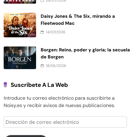
28/07/2026
Daisy Jones & The Six, mirando a
Fleetwood Mac
14/07/2026
Borgen: Reino, poder y gloria; la secuela
de Borgen
18/06/2026
Suscríbete A La Web
Introduce tu correo electrónico para suscribirte a
Noisy.es y recibir avisos de nuevas publicaciones.
Dirección
de
correo