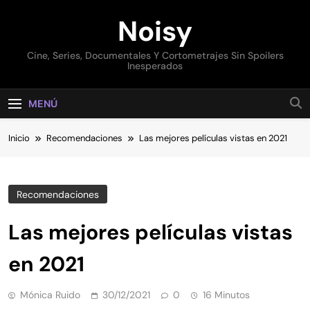
Saltar
Noisy
al
contenido
Cine, Series, Documentales Y Cortometrajes Sin Spoilers
Inesperados
MENÚ
Inicio
Recomendaciones
Las mejores películas vistas en 2021
Recomendaciones
Las mejores películas vistas
en 2021
Mónica Ruido
30/12/2021
0
16 Minutos