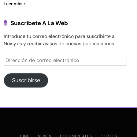
Leer más
Suscríbete A La Web
Introduce tu correo electrónico para suscribirte a
Noisy.es y recibir avisos de nuevas publicaciones.
Dirección
de
correo
electrónico
Suscribirse
CINE
SERIES
DOCUMENTALES
CORTOS